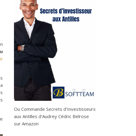
on
au
de
us
la
os
is
Ou
Commande Secrets d'Investisseurs
aux Antilles d'Audrey Cédric Belrose
ve
sur Amazon