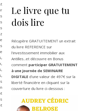
st
Le livre que tu
er
s
dois lire
is
s
ez
te
Récupère GRATUITEMENT un extrait
s
du livre REFERENCE sur
re
l'investissement immobilier aux
s,
Antilles...et découvre en Bonus
,
comment
participer GRATUITEMENT
s,
à une journée de SEMINAIRE
s,
DIGITALE
d'une valeur de 497€ sur la
es
liberté financière en cliquant sur la
en
couverture du livre ci-dessous :
t
es
et