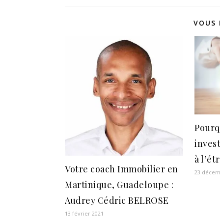
VOUS 
Pourq
inves
à l’ét
Votre coach Immobilier en
23 décem
Martinique, Guadeloupe :
Audrey Cédric BELROSE
13 février 2021