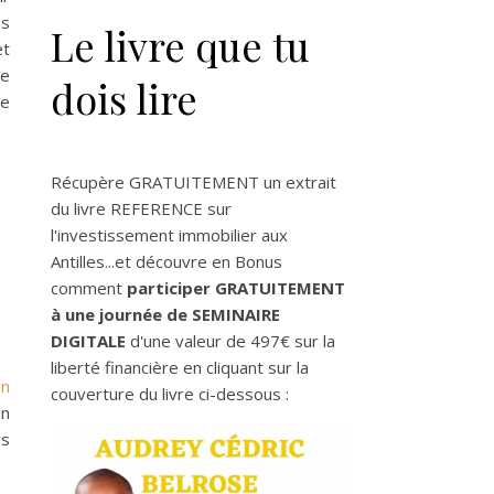
us
Le livre que tu
et
te
dois lire
me
Récupère GRATUITEMENT un extrait
du livre REFERENCE sur
l'investissement immobilier aux
Antilles...et découvre en Bonus
comment
participer GRATUITEMENT
à une journée de SEMINAIRE
DIGITALE
d'une valeur de 497€ sur la
liberté financière en cliquant sur la
un
couverture du livre ci-dessous :
En
rs